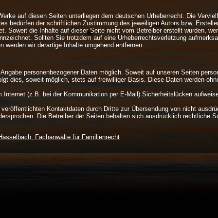
 Werke auf diesen Seiten unterliegen dem deutschen Urheberrecht. Die Vervielf
s bedürfen der schriftlichen Zustimmung des jeweiligen Autors bzw. Ersteller
. Soweit die Inhalte auf dieser Seite nicht vom Betreiber erstellt wurden, wer
ennzeichnet. Sollten Sie trotzdem auf eine Urheberrechtsverletzung aufmerks
 werden wir derartige Inhalte umgehend entfernen.
ne Angabe personenbezogener Daten möglich. Soweit auf unseren Seiten pers
lgt dies, soweit möglich, stets auf freiwilliger Basis. Diese Daten werden oh
m Internet (z.B. bei der Kommunikation per E-Mail) Sicherheitslücken aufwei
eröffentlichten Kontaktdaten durch Dritte zur Übersendung von nicht ausdrü
idersprochen. Die Betreiber der Seiten behalten sich ausdrücklich rechtliche 
Hasselbach, Fachanwälte für Familienrecht